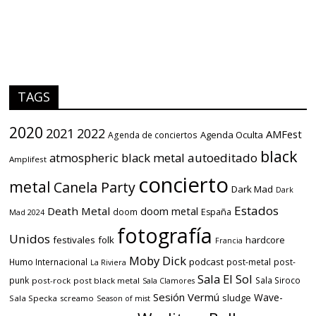
TAGS
2020
2021
2022
AMFest
Agenda Oculta
Agenda de conciertos
black
atmospheric black metal
autoeditado
Amplifest
concierto
metal
Canela Party
Dark Mad
Dark
Estados
Death Metal
doom metal
doom
España
Mad 2024
fotografía
Unidos
festivales
folk
hardcore
Francia
Moby Dick
podcast
Humo Internacional
post-metal
post-
La Riviera
Sala El Sol
punk
Sala Siroco
post-rock
post black metal
Sala Clamores
Sesión Vermú
Wave-
sludge
Sala Specka
screamo
Season of mist