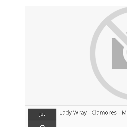
–
Cultura
abisal
Lady Wray - Clamores - 
JUL