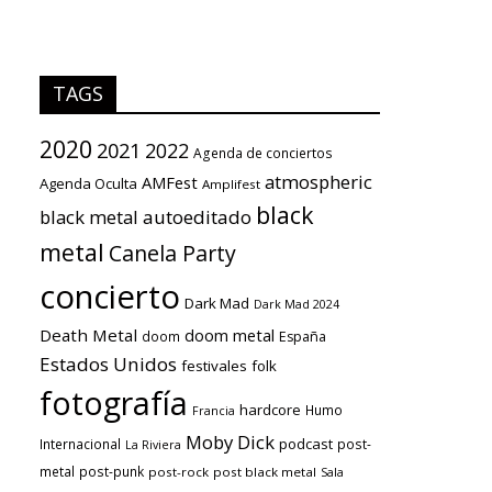
TAGS
2020
2021
2022
Agenda de conciertos
atmospheric
AMFest
Agenda Oculta
Amplifest
black
black metal
autoeditado
metal
Canela Party
concierto
Dark Mad
Dark Mad 2024
Death Metal
doom metal
doom
España
Estados Unidos
festivales
folk
fotografía
hardcore
Humo
Francia
Moby Dick
podcast
Internacional
post-
La Riviera
metal
post-punk
post-rock
post black metal
Sala