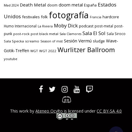
Estados
Death Metal
doom metal
doom
España
Mad 2024
fotografía
Unidos
festivales
folk
hardcore
Francia
Moby Dick
podcast
Humo Internacional
post-metal
post-
La Riviera
Sala El Sol
punk
Sala Siroco
post-rock
post black metal
Sala Clamores
Sesión Vermú
Wave-
sludge
Sala Specka
screamo
Season of mist
Wurlitzer Ballroom
Gotik-Treffen
WGT
WGT 2022
youtube
This work by
Ateneo Ocvlto
is licensed under
CC BY-SA 4.0