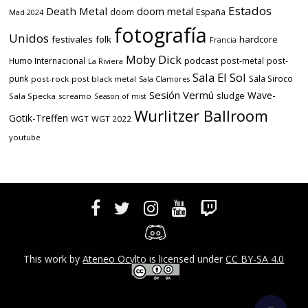
Estados
Death Metal
doom metal
doom
España
Mad 2024
fotografía
Unidos
festivales
folk
hardcore
Francia
Moby Dick
podcast
Humo Internacional
post-metal
post-
La Riviera
Sala El Sol
punk
Sala Siroco
post-rock
post black metal
Sala Clamores
Sesión Vermú
Wave-
sludge
Sala Specka
screamo
Season of mist
Wurlitzer Ballroom
Gotik-Treffen
WGT
WGT 2022
youtube
This work by
Ateneo Ocvlto
is licensed under
CC BY-SA 4.0