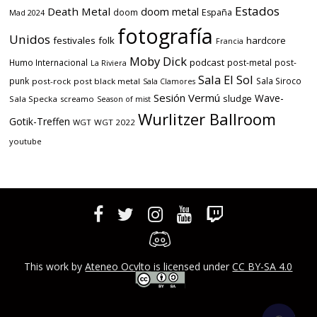
Estados
Death Metal
doom metal
doom
España
Mad 2024
fotografía
Unidos
festivales
folk
hardcore
Francia
Moby Dick
podcast
Humo Internacional
post-metal
post-
La Riviera
Sala El Sol
punk
Sala Siroco
post-rock
post black metal
Sala Clamores
Sesión Vermú
Wave-
sludge
Sala Specka
screamo
Season of mist
Wurlitzer Ballroom
Gotik-Treffen
WGT
WGT 2022
youtube
This work by
Ateneo Ocvlto
is licensed under
CC BY-SA 4.0