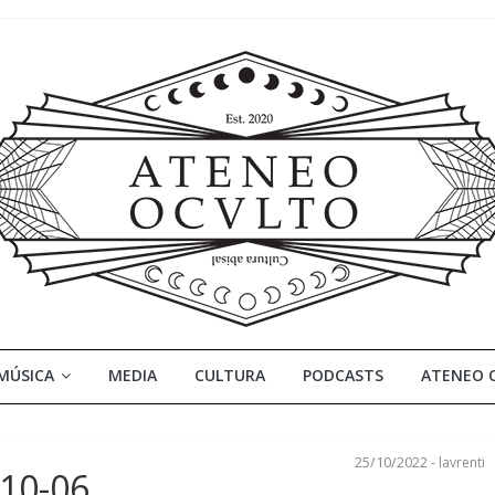
MÚSICA
MEDIA
CULTURA
PODCASTS
ATENEO 
25/10/2022
-
lavrenti
-10-06