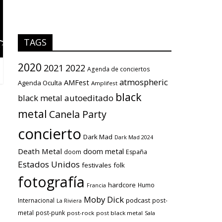
TAGS
2020
2021
2022
Agenda de conciertos
atmospheric
AMFest
Agenda Oculta
Amplifest
black
black metal
autoeditado
metal
Canela Party
concierto
Dark Mad
Dark Mad 2024
Death Metal
doom metal
doom
España
Estados Unidos
festivales
folk
fotografía
hardcore
Humo
Francia
Moby Dick
podcast
Internacional
post-
La Riviera
metal
post-punk
post-rock
post black metal
Sala