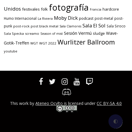
fotografía
Unidos
festivales
folk
hardcore
Francia
Moby Dick
podcast
Humo Internacional
post-metal
post-
La Riviera
Sala El Sol
punk
Sala Siroco
post-rock
post black metal
Sala Clamores
Sesión Vermú
Wave-
sludge
Sala Specka
screamo
Season of mist
Wurlitzer Ballroom
Gotik-Treffen
WGT
WGT 2022
youtube
This work by
Ateneo Ocvlto
is licensed under
CC BY-SA 4.0
🌓