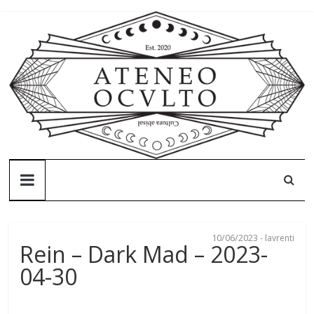
Skip
to
content
Ateneo
Oculto
10/06/2023
-
lavrenti
Ateneo
Rein – Dark Mad – 2023-
Oculto
04-30
–
Cultura
abisal