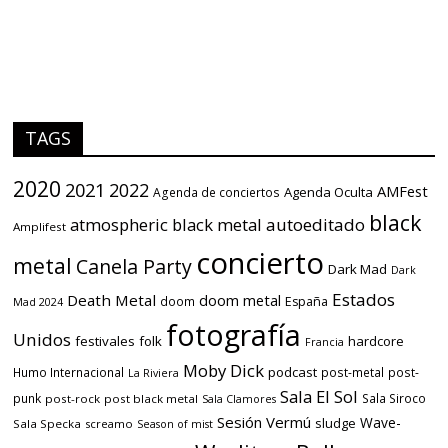
TAGS
2020
2021
2022
AMFest
Agenda Oculta
Agenda de conciertos
black
atmospheric black metal
autoeditado
Amplifest
concierto
metal
Canela Party
Dark Mad
Dark
Estados
Death Metal
doom metal
doom
España
Mad 2024
fotografía
Unidos
festivales
folk
hardcore
Francia
Moby Dick
podcast
Humo Internacional
post-metal
post-
La Riviera
Sala El Sol
punk
Sala Siroco
post-rock
post black metal
Sala Clamores
Sesión Vermú
Wave-
sludge
Sala Specka
screamo
Season of mist