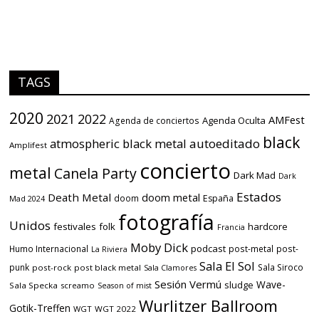
TAGS
2020
2021
2022
AMFest
Agenda Oculta
Agenda de conciertos
black
atmospheric black metal
autoeditado
Amplifest
concierto
metal
Canela Party
Dark Mad
Dark
Estados
Death Metal
doom metal
doom
España
Mad 2024
fotografía
Unidos
festivales
folk
hardcore
Francia
Moby Dick
podcast
Humo Internacional
post-metal
post-
La Riviera
Sala El Sol
punk
Sala Siroco
post-rock
post black metal
Sala Clamores
Sesión Vermú
Wave-
sludge
Sala Specka
screamo
Season of mist
Wurlitzer Ballroom
Gotik-Treffen
WGT
WGT 2022