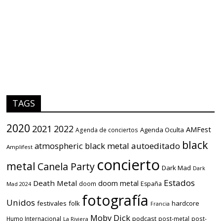
TAGS
2020
2021
2022
AMFest
Agenda Oculta
Agenda de conciertos
black
atmospheric black metal
autoeditado
Amplifest
concierto
metal
Canela Party
Dark Mad
Dark
Estados
Death Metal
doom metal
doom
España
Mad 2024
fotografía
Unidos
festivales
folk
hardcore
Francia
Moby Dick
podcast
Humo Internacional
post-metal
post-
La Riviera