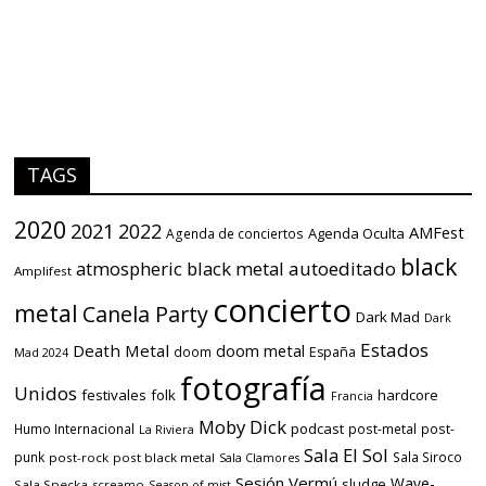
TAGS
2020
2021
2022
AMFest
Agenda Oculta
Agenda de conciertos
black
atmospheric black metal
autoeditado
Amplifest
concierto
metal
Canela Party
Dark Mad
Dark
Estados
Death Metal
doom metal
doom
España
Mad 2024
fotografía
Unidos
festivales
folk
hardcore
Francia
Moby Dick
podcast
Humo Internacional
post-metal
post-
La Riviera
Sala El Sol
punk
Sala Siroco
post-rock
post black metal
Sala Clamores
Sesión Vermú
Wave-
sludge
Sala Specka
screamo
Season of mist