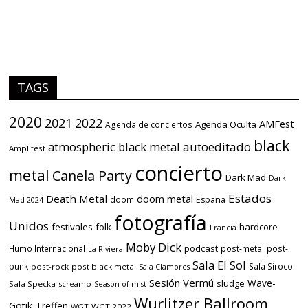
TAGS
2020
2021
2022
AMFest
Agenda Oculta
Agenda de conciertos
black
atmospheric black metal
autoeditado
Amplifest
concierto
metal
Canela Party
Dark Mad
Dark
Estados
Death Metal
doom metal
doom
España
Mad 2024
fotografía
Unidos
festivales
folk
hardcore
Francia
Moby Dick
podcast
Humo Internacional
post-metal
post-
La Riviera
Sala El Sol
punk
Sala Siroco
post-rock
post black metal
Sala Clamores
Sesión Vermú
Wave-
sludge
Sala Specka
screamo
Season of mist
Wurlitzer Ballroom
Gotik-Treffen
WGT
WGT 2022