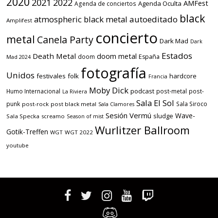
2020
2021
2022
AMFest
Agenda Oculta
Agenda de conciertos
black
atmospheric black metal
autoeditado
Amplifest
concierto
metal
Canela Party
Dark Mad
Dark
Estados
Death Metal
doom metal
doom
España
Mad 2024
fotografía
Unidos
festivales
folk
hardcore
Francia
Moby Dick
podcast
Humo Internacional
post-metal
post-
La Riviera
Sala El Sol
punk
Sala Siroco
post-rock
post black metal
Sala Clamores
Sesión Vermú
Wave-
sludge
Sala Specka
screamo
Season of mist
Wurlitzer Ballroom
Gotik-Treffen
WGT
WGT 2022
youtube