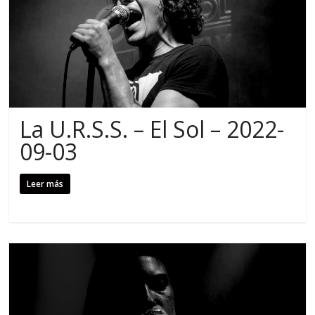
La U.R.S.S. – El Sol – 2022-
09-03
Leer más