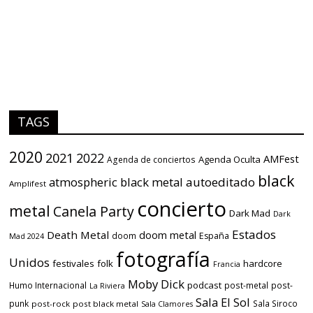
TAGS
2020
2021
2022
AMFest
Agenda Oculta
Agenda de conciertos
black
atmospheric black metal
autoeditado
Amplifest
concierto
metal
Canela Party
Dark Mad
Dark
Estados
Death Metal
doom metal
doom
España
Mad 2024
fotografía
Unidos
festivales
folk
hardcore
Francia
Moby Dick
podcast
Humo Internacional
post-metal
post-
La Riviera
Sala El Sol
punk
Sala Siroco
post-rock
post black metal
Sala Clamores