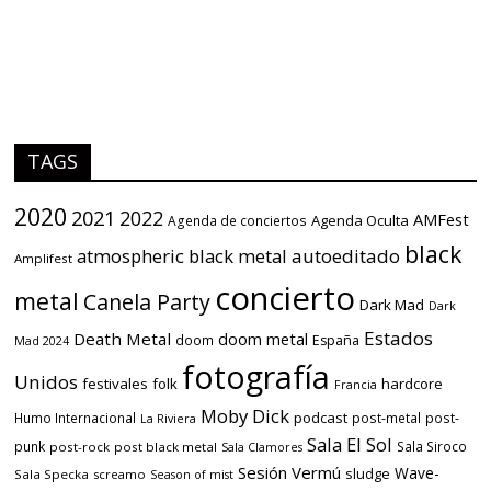
TAGS
2020
2021
2022
AMFest
Agenda Oculta
Agenda de conciertos
black
atmospheric black metal
autoeditado
Amplifest
concierto
metal
Canela Party
Dark Mad
Dark
Estados
Death Metal
doom metal
doom
España
Mad 2024
fotografía
Unidos
festivales
folk
hardcore
Francia
Moby Dick
podcast
Humo Internacional
post-metal
post-
La Riviera
Sala El Sol
punk
Sala Siroco
post-rock
post black metal
Sala Clamores
Sesión Vermú
Wave-
sludge
Sala Specka
screamo
Season of mist