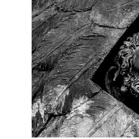
–
Cultura
abisal