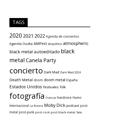
TAGS
2020
2021
2022
Agenda de conciertos
atmospheric
AMFest
Agenda Oculta
Amplifest
black
black metal
autoeditado
metal
Canela Party
concierto
Dark Mad
Dark Mad 2024
Death Metal
doom metal
doom
España
Estados Unidos
festivales
folk
fotografía
hardcore
Humo
Francia
Moby Dick
podcast
Internacional
post-
La Riviera
metal
post-punk
post-rock
post black metal
Sala