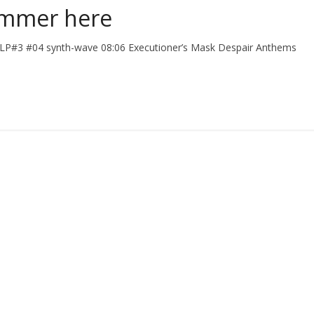
ummer here
P#3 #04 synth-wave 08:06 Executioner’s Mask Despair Anthems