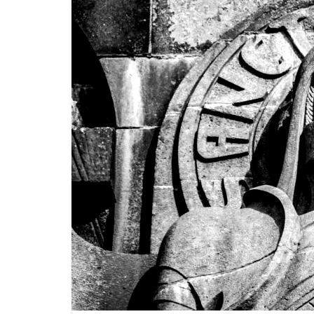
–
Cultura
abisal