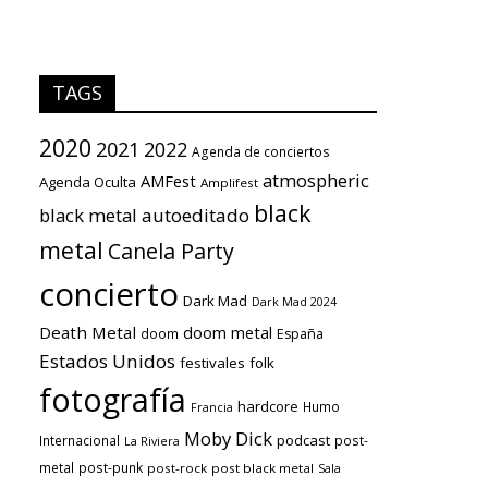
TAGS
2020
2021
2022
Agenda de conciertos
atmospheric
AMFest
Agenda Oculta
Amplifest
black
black metal
autoeditado
metal
Canela Party
concierto
Dark Mad
Dark Mad 2024
Death Metal
doom metal
doom
España
Estados Unidos
festivales
folk
fotografía
hardcore
Humo
Francia
Moby Dick
podcast
Internacional
post-
La Riviera
metal
post-punk
post-rock
post black metal
Sala