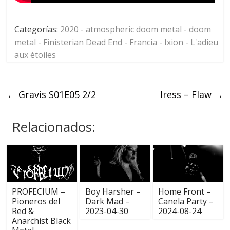
Categorías:
2020
-
atmospheric doom metal
-
doom
metal
-
Finisterian Dead End
-
Francia
-
Ixion
-
L'adieu
aux étoiles
←
Gravis S01E05 2/2
Iress – Flaw
→
Relacionados:
PROFECIUM –
Boy Harsher –
Home Front –
Pioneros del
Dark Mad –
Canela Party –
Red &
2023-04-30
2024-08-24
Anarchist Black