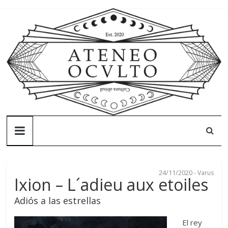
Skip
to
content
Ateneo
Oculto
24/11/2020
-
Varus
Ateneo
Ixion – L´adieu aux etoiles
Oculto
Adiós a las estrellas
–
Cultura
El rey
abisal