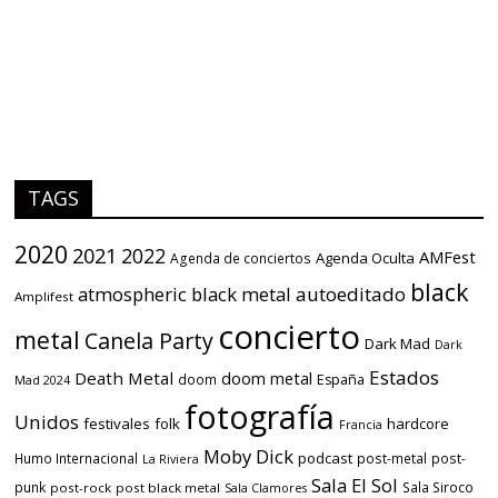
TAGS
2020
2021
2022
AMFest
Agenda Oculta
Agenda de conciertos
black
atmospheric black metal
autoeditado
Amplifest
concierto
metal
Canela Party
Dark Mad
Dark
Estados
Death Metal
doom metal
doom
España
Mad 2024
fotografía
Unidos
festivales
folk
hardcore
Francia
Moby Dick
podcast
Humo Internacional
post-metal
post-
La Riviera
Sala El Sol
punk
Sala Siroco
post-rock
post black metal
Sala Clamores