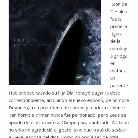
Ixión de
Tesalea
fue la
primera
figura
de la
mitologí
a griega
en
matar a
un
pariente.
Habiéndose casado su hija Día, rehuyó pagar la dote
correspondiente, arrojando al nuevo esposo, de nombre
Deyoneo, a un pozo lleno de carbón y madera ardiente.
Tan horrible crimen nunca fue perdonado, pero Zeus se
apiadó de él y lo invitó al Olimpo para purificarle. Allí Ixión
no sólo no agradeció el gesto, sino que trató de seducir
a Hera, esposa del dios. Como no podía ser de otra