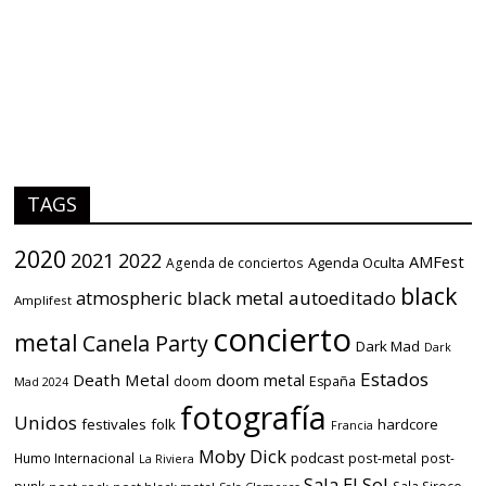
TAGS
2020
2021
2022
AMFest
Agenda Oculta
Agenda de conciertos
black
atmospheric black metal
autoeditado
Amplifest
concierto
metal
Canela Party
Dark Mad
Dark
Estados
Death Metal
doom metal
doom
España
Mad 2024
fotografía
Unidos
festivales
folk
hardcore
Francia
Moby Dick
podcast
Humo Internacional
post-metal
post-
La Riviera
Sala El Sol