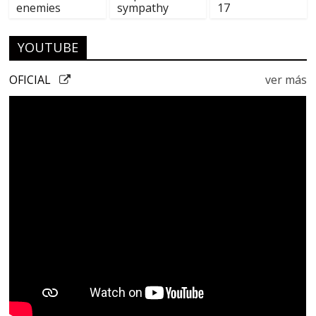
enemies
sympathy
17
YOUTUBE
OFICIAL
ver más