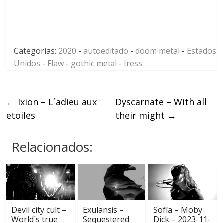
Categorías:
2020
-
autoeditado
-
doom metal
-
Estados
Unidos
-
Flaw
-
gothic metal
-
Iress
←
Ixion – L´adieu aux
Dyscarnate – With all
etoiles
their might
→
Relacionados:
Devil city cult –
Exulansis –
Sofía – Moby
World´s true
Sequestered
Dick – 2023-11-