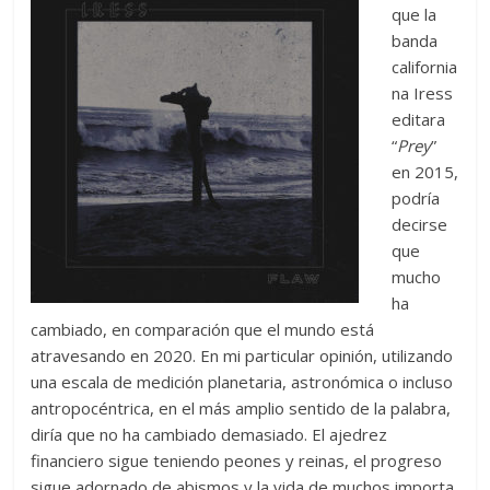
que la
banda
california
na Iress
editara
“
Prey
”
en 2015,
podría
decirse
que
mucho
ha
cambiado, en comparación que el mundo está
atravesando en 2020. En mi particular opinión, utilizando
una escala de medición planetaria, astronómica o incluso
antropocéntrica, en el más amplio sentido de la palabra,
diría que no ha cambiado demasiado. El ajedrez
financiero sigue teniendo peones y reinas, el progreso
sigue adornado de abismos y la vida de muchos importa