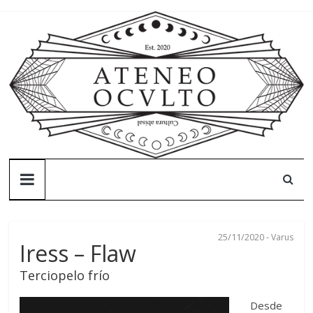
Skip
to
content
Ateneo
Oculto
25/11/2020
-
Varus
Ateneo
Iress – Flaw
Oculto
Terciopelo frío
–
Cultura
Desde
abisal