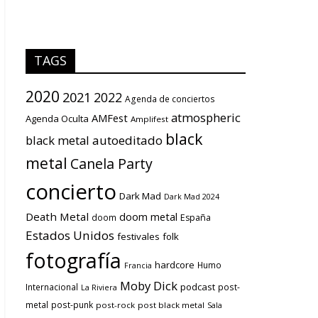
TAGS
2020
2021
2022
Agenda de conciertos
atmospheric
AMFest
Agenda Oculta
Amplifest
black
black metal
autoeditado
metal
Canela Party
concierto
Dark Mad
Dark Mad 2024
Death Metal
doom metal
doom
España
Estados Unidos
festivales
folk
fotografía
hardcore
Humo
Francia
Moby Dick
podcast
Internacional
post-
La Riviera
metal
post-punk
post-rock
post black metal
Sala