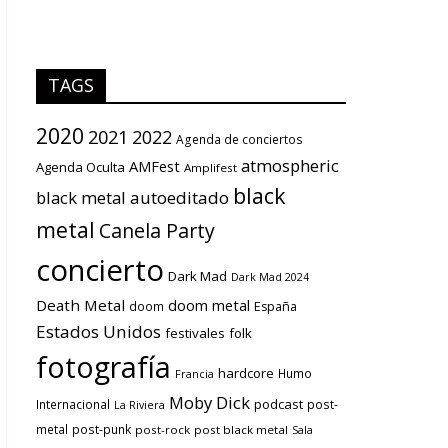
TAGS
2020
2021
2022
Agenda de conciertos
atmospheric
AMFest
Agenda Oculta
Amplifest
black
black metal
autoeditado
metal
Canela Party
concierto
Dark Mad
Dark Mad 2024
Death Metal
doom metal
doom
España
Estados Unidos
festivales
folk
fotografía
hardcore
Humo
Francia
Moby Dick
podcast
Internacional
post-
La Riviera
metal
post-punk
post-rock
post black metal
Sala