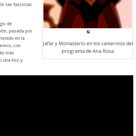
n tan fascistas
ogo de
ión, pasada por
tenido en la
Jafar y Monasterio en los camerinos del
lexivo, con
programa de Ana Rosa
ilo más
o una hoz y