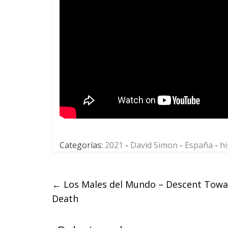
Categorías:
2021
-
David Simon
-
España
-
h
←
Los Males del Mundo – Descent Towa
Death