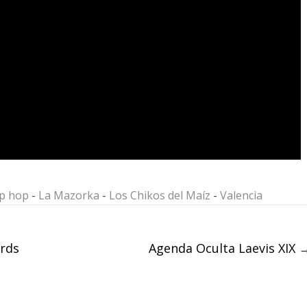
ip hop
-
La Mazorka
-
Los Chikos del Maíz
-
Valencia
rds
Agenda Oculta Laevis XIX