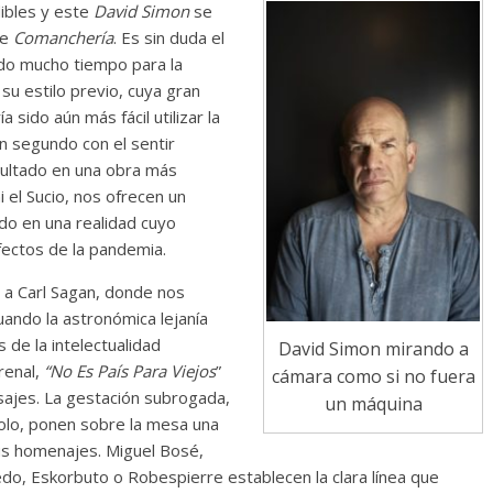
dibles y este
David
Simon
se
ue
Comanchería
. Es sin duda el
ado mucho tiempo para la
r su estilo previo, cuya gran
sido aún más fácil utilizar la
n segundo con el sentir
sultado en una obra más
i el Sucio, nos ofrecen un
do en una realidad cuyo
fectos de la pandemia.
 a Carl Sagan, donde nos
uando la astronómica lejanía
 de la intelectualidad
David Simon mirando a
renal,
“No Es País Para Viejos
”
cámara como si no fuera
sajes. La gestación subrogada,
un máquina
ídolo, ponen sobre la mesa una
us homenajes. Miguel Bosé,
edo, Eskorbuto o Robespierre establecen la clara línea que