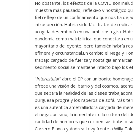
No obstante, los efectos de la COVID son inelu
muestra más pausado, reflexivo y nostálgico q
fiel reflejo de un confinamiento que nos ha dej
introspección. Habría sido fácil tratar de replica
acogida desembocó en una ambiciosa gira. Habría 
pandemia como matriz lírica, que conectara en u
mayoritario del oyente, pero también habría re
efímera y circunstancial.En cambio el Nega y Ton
trabajo cargado de fuerza y nostalgia enmarcan
sedimento social se mantiene intacto bajo los e
“
Interestelar
” abre el EP con un bonito homenaje
ofrece una visión del barrio y del cosmos, acent
que separa la realidad de las clases trabajadoras
burguesa progre y los raperos de sofá. Más ter
es una auténtica ametralladora cargada de men
el negacionismo, la inmediatez o la cultura del 
cantidad de nombres que reciben sus balas o s
Carrero Blanco y Andrea Levy frente a Willy Tol