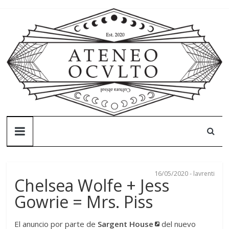
Skip
to
content
Ateneo
Oculto
16/05/2020
-
lavrenti
Ateneo
Chelsea Wolfe + Jess
Oculto
Gowrie = Mrs. Piss
–
Cultura
El anuncio por parte de
Sargent House
del nuevo
abisal