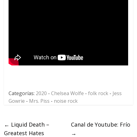
Categorías:
2020
-
Chelsea Wolfe
-
folk rock
-
Jess
Gowrie
-
Mrs. Piss
-
noise rock
←
Liquid Death –
Canal de Youtube: Frío
Greatest Hates
→