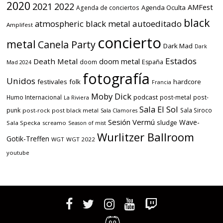
2020
2021
2022
AMFest
Agenda Oculta
Agenda de conciertos
black
atmospheric black metal
autoeditado
Amplifest
concierto
metal
Canela Party
Dark Mad
Dark
Estados
Death Metal
doom metal
doom
España
Mad 2024
fotografía
Unidos
festivales
folk
hardcore
Francia
Moby Dick
podcast
Humo Internacional
post-metal
post-
La Riviera
Sala El Sol
punk
Sala Siroco
post-rock
post black metal
Sala Clamores
Sesión Vermú
Wave-
sludge
Sala Specka
screamo
Season of mist
Wurlitzer Ballroom
Gotik-Treffen
WGT
WGT 2022
youtube