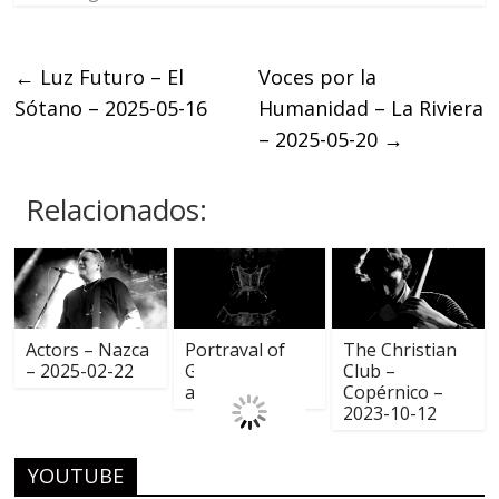
←
Luz Futuro – El
Voces por la
Sótano – 2025-05-16
Humanidad – La Riviera
– 2025-05-20
→
Relacionados:
Actors – Nazca
Portrayal of
The Christian
– 2025-02-22
Guilt – We are
Club –
always alone
Copérnico –
2023-10-12
YOUTUBE