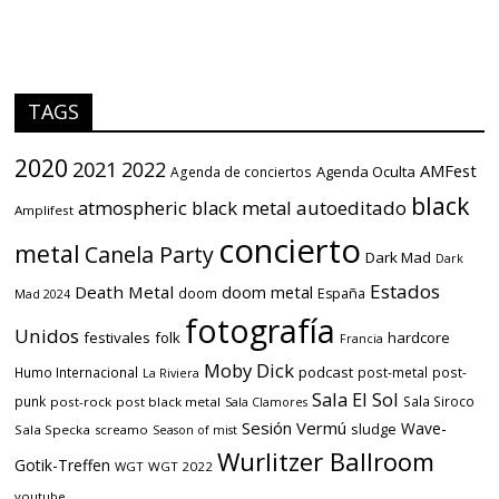
TAGS
2020
2021
2022
AMFest
Agenda Oculta
Agenda de conciertos
black
atmospheric black metal
autoeditado
Amplifest
concierto
metal
Canela Party
Dark Mad
Dark
Estados
Death Metal
doom metal
doom
España
Mad 2024
fotografía
Unidos
festivales
folk
hardcore
Francia
Moby Dick
podcast
Humo Internacional
post-metal
post-
La Riviera
Sala El Sol
punk
Sala Siroco
post-rock
post black metal
Sala Clamores
Sesión Vermú
Wave-
sludge
Sala Specka
screamo
Season of mist
Wurlitzer Ballroom
Gotik-Treffen
WGT
WGT 2022
youtube