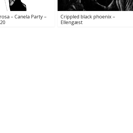
rosa – Canela Party –
Crippled black phoenix –
-20
Ellengæst