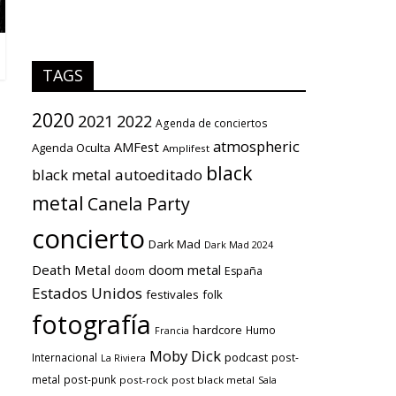
TAGS
2020
2021
2022
Agenda de conciertos
atmospheric
AMFest
Agenda Oculta
Amplifest
black
black metal
autoeditado
metal
Canela Party
concierto
Dark Mad
Dark Mad 2024
Death Metal
doom metal
doom
España
Estados Unidos
festivales
folk
fotografía
hardcore
Humo
Francia
Moby Dick
podcast
Internacional
post-
La Riviera
metal
post-punk
post-rock
post black metal
Sala