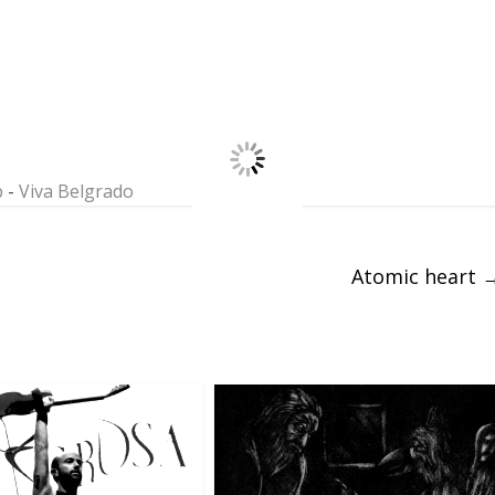
b
-
Viva Belgrado
Atomic heart