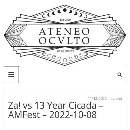
Skip
to
content
Ateneo
Oculto
11/12/2022
-
lavrenti
Ateneo
Za! vs 13 Year Cicada –
Oculto
AMFest – 2022-10-08
–
Cultura
abisal