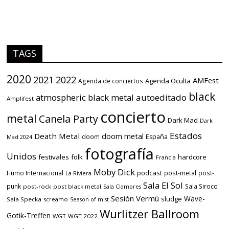
TAGS
2020
2021
2022
AMFest
Agenda Oculta
Agenda de conciertos
black
atmospheric black metal
autoeditado
Amplifest
concierto
metal
Canela Party
Dark Mad
Dark
Estados
Death Metal
doom metal
doom
España
Mad 2024
fotografía
Unidos
festivales
folk
hardcore
Francia
Moby Dick
podcast
Humo Internacional
post-metal
post-
La Riviera
Sala El Sol
punk
Sala Siroco
post-rock
post black metal
Sala Clamores
Sesión Vermú
Wave-
sludge
Sala Specka
screamo
Season of mist
Wurlitzer Ballroom
Gotik-Treffen
WGT
WGT 2022