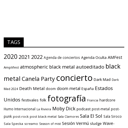
TAGS
2020
2021
2022
AMFest
Agenda Oculta
Agenda de conciertos
black
atmospheric black metal
autoeditado
Amplifest
concierto
metal
Canela Party
Dark Mad
Dark
Estados
Death Metal
doom metal
doom
España
Mad 2024
fotografía
Unidos
festivales
folk
hardcore
Francia
Moby Dick
podcast
Humo Internacional
post-metal
post-
La Riviera
Sala El Sol
punk
Sala Siroco
post-rock
post black metal
Sala Clamores
Sesión Vermú
Wave-
sludge
Sala Specka
screamo
Season of mist