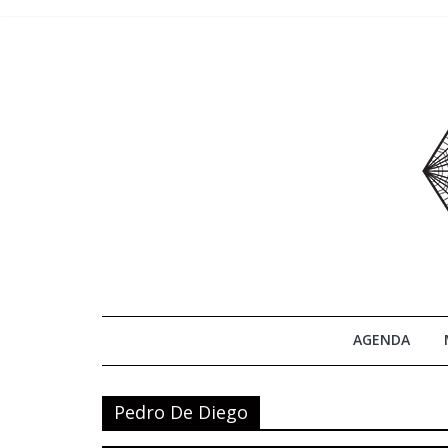
Skip
to
content
Ateneo
AGENDA
Oculto
Pedro De Diego
Ateneo
Oculto