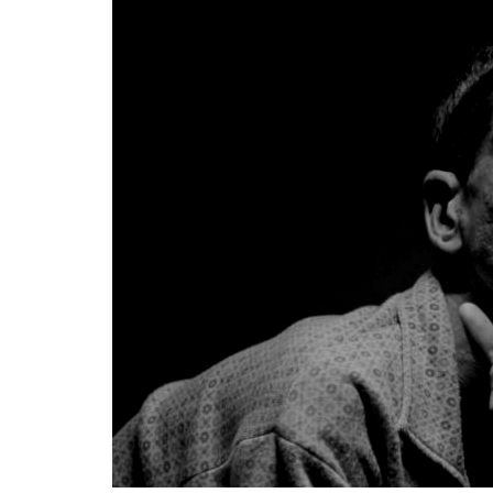
–
Cultura
abisal