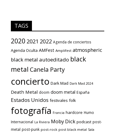
TAGS
2020
2021
2022
Agenda de conciertos
atmospheric
AMFest
Agenda Oculta
Amplifest
black
black metal
autoeditado
metal
Canela Party
concierto
Dark Mad
Dark Mad 2024
Death Metal
doom metal
doom
España
Estados Unidos
festivales
folk
fotografía
hardcore
Humo
Francia
Moby Dick
podcast
Internacional
post-
La Riviera
metal
post-punk
post-rock
post black metal
Sala