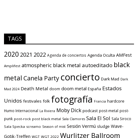
TAGS
2020
2021
2022
AMFest
Agenda Oculta
Agenda de conciertos
black
atmospheric black metal
autoeditado
Amplifest
concierto
metal
Canela Party
Dark Mad
Dark
Estados
Death Metal
doom metal
doom
España
Mad 2024
fotografía
Unidos
festivales
folk
hardcore
Francia
Moby Dick
podcast
Humo Internacional
post-metal
post-
La Riviera
Sala El Sol
punk
Sala Siroco
post-rock
post black metal
Sala Clamores
Sesión Vermú
Wave-
sludge
Sala Specka
screamo
Season of mist
Wurlitzer Ballroom
Gotik-Treffen
WGT
WGT 2022