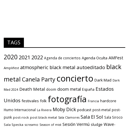
TAGS
2020
2021
2022
AMFest
Agenda Oculta
Agenda de conciertos
black
atmospheric black metal
autoeditado
Amplifest
concierto
metal
Canela Party
Dark Mad
Dark
Estados
Death Metal
doom metal
doom
España
Mad 2024
fotografía
Unidos
festivales
folk
hardcore
Francia
Moby Dick
podcast
Humo Internacional
post-metal
post-
La Riviera
Sala El Sol
punk
Sala Siroco
post-rock
post black metal
Sala Clamores
Sesión Vermú
Wave-
sludge
Sala Specka
screamo
Season of mist