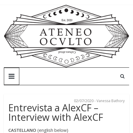
Skip
to
content
Ateneo
Oculto
02/07/2020
-
Vanessa Bathory
Ateneo
Entrevista a AlexCF –
Oculto
Interview with AlexCF
–
Cultura
CASTELLANO
(english below)
abisal