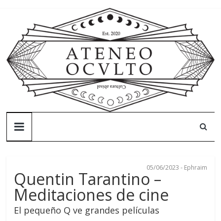
Skip
to
content
Ateneo
Oculto
05/06/2023
-
Ephraim
Ateneo
Quentin Tarantino –
Oculto
Meditaciones de cine
–
Cultura
El pequeño Q ve grandes películas
abisal