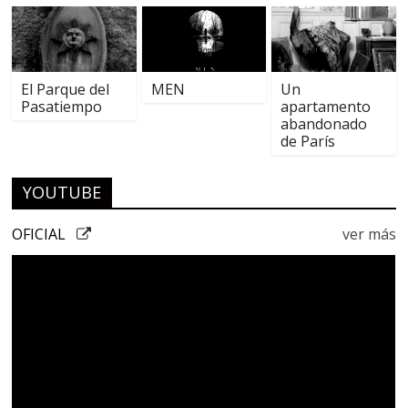
El Parque del
MEN
Un
Pasatiempo
apartamento
abandonado
de París
YOUTUBE
OFICIAL
ver más