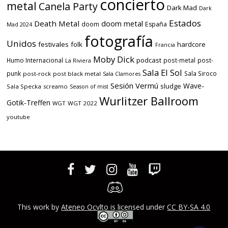
concierto
metal
Canela Party
Dark Mad
Dark
Estados
Death Metal
doom metal
doom
España
Mad 2024
fotografía
Unidos
festivales
folk
hardcore
Francia
Moby Dick
podcast
Humo Internacional
post-metal
post-
La Riviera
Sala El Sol
punk
Sala Siroco
post-rock
post black metal
Sala Clamores
Sesión Vermú
Wave-
sludge
Sala Specka
screamo
Season of mist
Wurlitzer Ballroom
Gotik-Treffen
WGT
WGT 2022
youtube
This work by
Ateneo Ocvlto
is licensed under
CC BY-SA 4.0