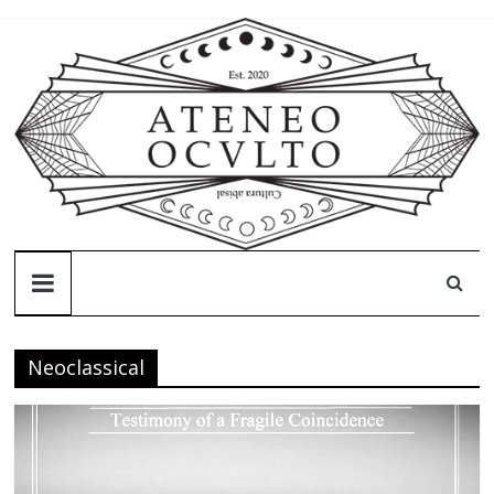
Skip
to
content
Ateneo
Oculto
Neoclassical
Ateneo
Oculto
–
Cultura
abisal