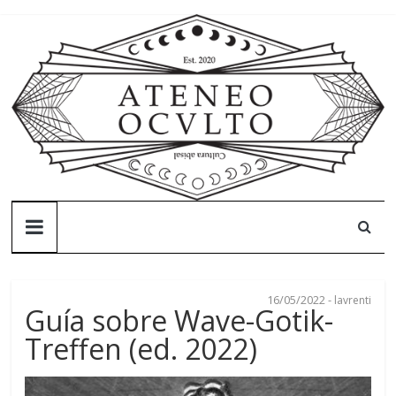
Skip
to
content
Ateneo
Oculto
16/05/2022
-
lavrenti
Ateneo
Guía sobre Wave-Gotik-
Oculto
Treffen (ed. 2022)
–
Cultura
abisal