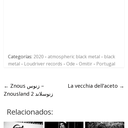
Categorías:
2020
-
atmospheric black metal
-
black
metal
-
Loudriver records
-
Ode
-
Omitir
-
Portugal
←
Znous زنوس –
La vecchia dell’aceto
→
Znousland 2 زنوسلاند
Relacionados: