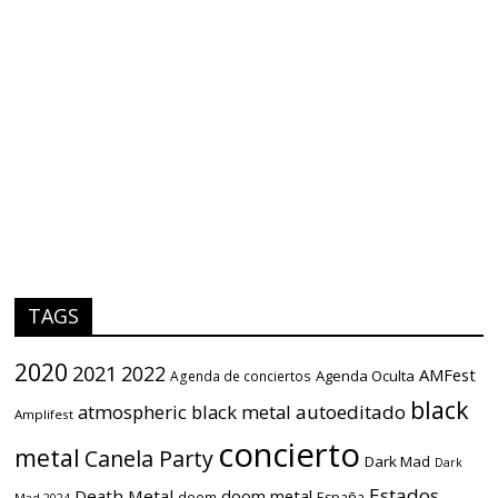
TAGS
2020
2021
2022
AMFest
Agenda Oculta
Agenda de conciertos
black
atmospheric black metal
autoeditado
Amplifest
concierto
metal
Canela Party
Dark Mad
Dark
Estados
Death Metal
doom metal
doom
España
Mad 2024