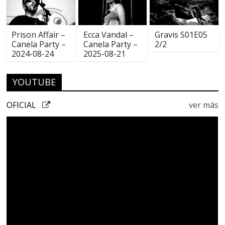
Prison Affair –
Ecca Vandal –
Gravis S01E05
Canela Party –
Canela Party –
2/2
2024-08-24
2025-08-21
YOUTUBE
OFICIAL
ver más