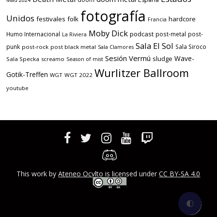
fotografía
Unidos
festivales
folk
hardcore
Francia
Moby Dick
podcast
Humo Internacional
post-metal
post-
La Riviera
Sala El Sol
punk
Sala Siroco
post-rock
post black metal
Sala Clamores
Sesión Vermú
Wave-
sludge
Sala Specka
screamo
Season of mist
Wurlitzer Ballroom
Gotik-Treffen
WGT
WGT 2022
youtube
This work by
Ateneo Ocvlto
is licensed under
CC BY-SA 4.0
🌓