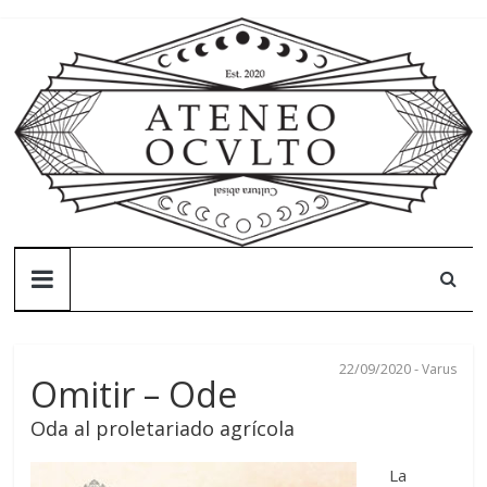
Skip
to
content
Ateneo
Oculto
22/09/2020
-
Varus
Ateneo
Omitir – Ode
Oculto
Oda al proletariado agrícola
–
Cultura
La
abisal