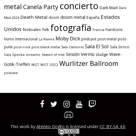
concierto
metal
Canela Party
Dark Mad
Dark
Estados
Death Metal
doom metal
doom
España
Mad 2024
fotografía
Unidos
festivales
folk
hardcore
Francia
Moby Dick
podcast
Humo Internacional
post-metal
post-
La Riviera
Sala El Sol
punk
Sala Siroco
post-rock
post black metal
Sala Clamores
Sesión Vermú
Wave-
sludge
Sala Specka
screamo
Season of mist
Wurlitzer Ballroom
Gotik-Treffen
WGT
WGT 2022
youtube
This work by
Ateneo Ocvlto
is licensed under
CC BY-SA 4.0